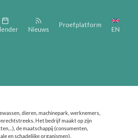
vigation
Proefplatform
lender
Nieuws
EN
 gewassen, dieren, machinepark, werknemers,
onrechtstreeks. Het bedrijf maakt op zijn
ten,..), de maatschappij (consumenten,
rale en schadelijke organismen).