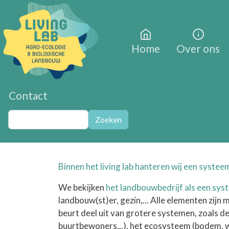
Overslaan en naar de inhoud gaan
Home
Over ons
Contact
Zoeken
Zoeken
Binnen het living lab hanteren wij een syste
We bekijken
het landbouwbedrijf als een sys
landbouw(st)er, gezin,... Alle elementen zijn
beurt deel uit van grotere systemen, zoals d
buurtbewoners,..), het ecosysteem (bodem, wat