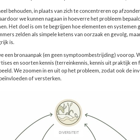
heel behouden, in plaats van zich te concentreren op afzonde
waardoor we kunnen nagaan in hoeverre het probleem bepaal
n. Het doel is om te begrijpen hoe elementen en systemen ge
mmers zelden als simpele ketens van oorzaak en gevolg, maa
ijk is.
 we een bronaanpak (en geen symptoombestrijding) voorop. We
ses en soorten kennis (terreinkennis, kennis uit praktijk e
 beeld. We zoomen in en uit op het probleem, zodat ook de in
beïnvloeden of versterken.