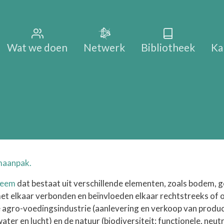
Main na
Wat we doen
Netwerk
Bibliotheek
Ka
emaanpak.
teem
dat bestaat uit verschillende elementen, zoals bodem,
 met elkaar verbonden en beïnvloeden elkaar rechtstreeks of 
e agro-voedingsindustrie (aanlevering en verkoop van produc
er en lucht) en de natuur (biodiversiteit: functionele, neut