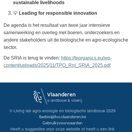
sustainable livelihoods
💡
Leading for responsible innovation
De agenda is het resultaat van twee jaar intensieve
samenwerking en overleg met boeren, onderzoekers en
andere stakeholders uit de biologische en agro-ecologische
sector.
De SRIA is terug te vinden:
https://tporganics.eu/wp-
content/uploads/2025/11/TPO_RnI_SRIA_2025.pdf
Login
© Living lab agro-ecologie en biologische landbouw
2026
llaebio@ilvo.vlaanderen.be
Gebruiksvoorwaarden
Heeft u suggesties voor onze website of heeft u een link