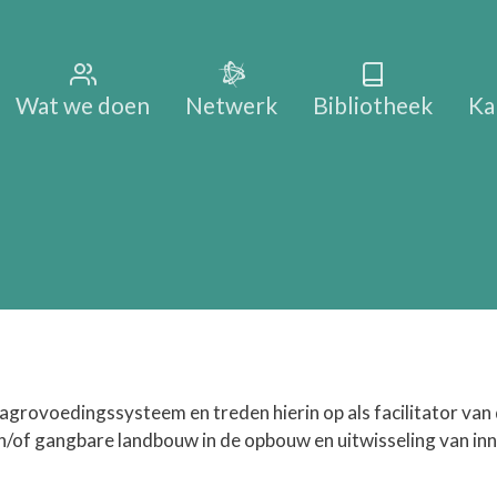
Main na
Wat we doen
Netwerk
Bibliotheek
Ka
grovoedingssysteem en treden hierin op als facilitator van 
en/of gangbare landbouw in de opbouw en uitwisseling van in